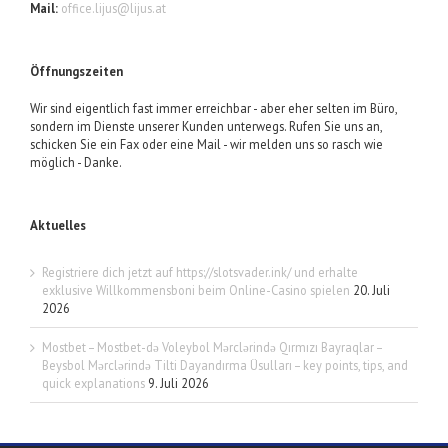
Mail:
office.lijus@lijus.at
Öffnungszeiten
Wir sind eigentlich fast immer erreichbar - aber eher selten im Büro,
sondern im Dienste unserer Kunden unterwegs. Rufen Sie uns an,
schicken Sie ein Fax oder eine Mail - wir melden uns so rasch wie
möglich - Danke.
Aktuelles
Registriere dich jetzt auf https://slotsvader.ink/ und erhalte
exklusive Willkommensboni beim Online-Casino spielen
20. Juli
2026
Mostbet – Mostbet-də Voleybol Mərclərində Qırmızı Bayraqlar –
Beysbol Mərclərində Tilti Dayandırma Üsulları – key points, tips, and
quick explanations
9. Juli 2026