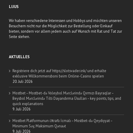
LIJUS
Wir haben verschiedene Interessen und Hobbys und möchten unseren
Besuchern nicht nur die Möglichkeit zur Bestellung oder Einkauf
bieten, sondern vor allem jedem auch auf Wunsch mit Rat und Tat zur
Seite stehen.
AKTUELLES
Registriere dich jetzt auf https://slotsvader.ink/ und erhalte
exklusive Willkommensboni beim Online-Casino spielen
20. Juli 2026
Mostbet – Mostbet-də Voleybol Mərclərində Qırmızı Bayraqlar –
Beysbol Mərclərində Tilti Dayandırma Üsulları – key points, tips, and
quick explanations
9. Juli 2026
Mostbet Platformunun Ətraflı İcmalı – Mostbet-də Qeydiyyat –
Minimum Səy, Maksimum Qənaət
9. Juli 2026