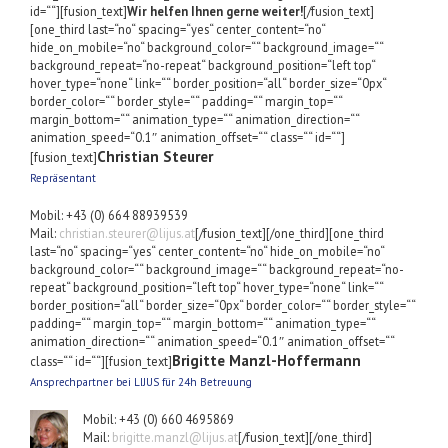
id=““][fusion_text]
Wir helfen Ihnen gerne weiter!
[/fusion_text]
[one_third last=“no“ spacing=“yes“ center_content=“no“
hide_on_mobile=“no“ background_color=““ background_image=““
background_repeat=“no-repeat“ background_position=“left top“
hover_type=“none“ link=““ border_position=“all“ border_size=“0px“
border_color=““ border_style=““ padding=““ margin_top=““
margin_bottom=““ animation_type=““ animation_direction=““
animation_speed=“0.1″ animation_offset=““ class=““ id=““]
Christian Steurer
[fusion_text]
Repräsentant
Mobil: +43 (0) 664 88939539
Mail:
christian.steurer@lijus.at
[/fusion_text][/one_third][one_third
last=“no“ spacing=“yes“ center_content=“no“ hide_on_mobile=“no“
background_color=““ background_image=““ background_repeat=“no-
repeat“ background_position=“left top“ hover_type=“none“ link=““
border_position=“all“ border_size=“0px“ border_color=““ border_style=““
padding=““ margin_top=““ margin_bottom=““ animation_type=““
animation_direction=““ animation_speed=“0.1″ animation_offset=““
Brigitte Manzl-Hoffermann
class=““ id=““][fusion_text]
Ansprechpartner bei LIJUS für 24h Betreuung
Mobil: +43 (0) 660 4695869
Mail:
brigitte.manzl@lijus.at
[/fusion_text][/one_third]