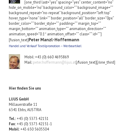
[one_third last=“yes“ spacing=“yes“ center_content=“no“
hide_on_mobile=“no“ background_color=““ background_image=““
background_repeat=“no-repeat“ background_position=“left top“
hover_type=“none“ link=““ border_position=“all“ border_size=“0px“
border_color=““ border_style=““ padding=““ margin_top=““
margin_bottom=““ animation_type=““ animation_direction=““
animation_speed=“0.1″ animation_offset=““ class=““ id=““]
Peter Manzl-Hoffermann
[fusion_text]
Handel und Verkauf Textilpromotion – Werbeartikel
Mobil: +43 (0) 660 4695869
Mail:
peter.hoffermann@lijus.at
[/fusion_text][/one_third]
Hier finden Sie uns
LIJUS GmbH
Millauerstraße 11
6341 Ebbs, AUSTRIA
Tel.:
+43 (0) 5373 42151
Fax:
+43 (0) 5373 42151-1
Mobil:
+43 650 5605504