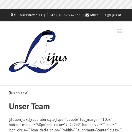
Millauerstraße 11 |
+43 (0) 5373 42151 |
office.lijus@lijus.at
[fusion_text]
Unser Team
[/fusion_text][separator style_type=“double“ top_margin=“-10px“
bottom_margin=“30px“ sep_color=“#e2e2e2″ border_size=““ icon=““
icon_circle=““ icon_circle_color=““ width=““ alignment=“center“ class=““