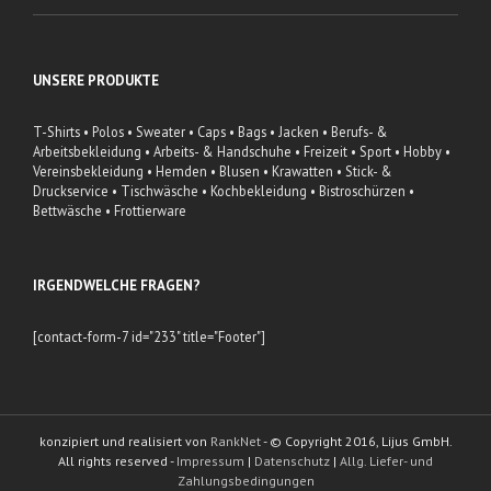
UNSERE PRODUKTE
T-Shirts • Polos • Sweater • Caps • Bags • Jacken • Berufs- &
Arbeitsbekleidung • Arbeits- & Handschuhe • Freizeit • Sport • Hobby •
Vereinsbekleidung • Hemden • Blusen • Krawatten • Stick- &
Druckservice • Tischwäsche • Kochbekleidung • Bistroschürzen •
Bettwäsche • Frottierware
IRGENDWELCHE FRAGEN?
[contact-form-7 id="233" title="Footer"]
konzipiert und realisiert von
RankNet
- © Copyright 2016, Lijus GmbH.
All rights reserved -
Impressum
|
Datenschutz
|
Allg. Liefer- und
Zahlungsbedingungen