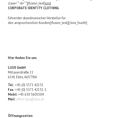
class=““ id=““][fusion_text]
und
CORPORATE IDENTITY CLOTHING
führender skandinavischer Hersteller für
den anspruchsvollen Kunden[/fusion_text][/one_fourth]
Hier finden Sie uns
LIJUS GmbH
Millauerstraße 11
6341 Ebbs, AUSTRIA
Tel.:
+43 (0) 5373 42151
Fax:
+43 (0) 5373 42151-1
Mobil:
+43 650 5605504
Mail:
office.lijus@lijus.at
Öffnungszeiten