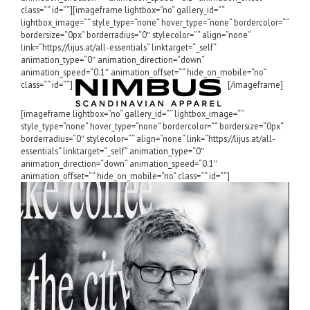
class=““ id=““][imageframe lightbox=“no“ gallery_id=““
lightbox_image=““ style_type=“none“ hover_type=“none“ bordercolor=““
bordersize=“0px“ borderradius=“0″ stylecolor=““ align=“none“
link=“https://lijus.at/all-essentials“ linktarget=“_self“
animation_type=“0″ animation_direction=“down“
animation_speed=“0.1″ animation_offset=““ hide_on_mobile=“no“
class=““ id=““]
[/imageframe]
[imageframe lightbox=“no“ gallery_id=““ lightbox_image=““
style_type=“none“ hover_type=“none“ bordercolor=““ bordersize=“0px“
borderradius=“0″ stylecolor=““ align=“none“ link=“https://lijus.at/all-
essentials“ linktarget=“_self“ animation_type=“0″
animation_direction=“down“ animation_speed=“0.1″
animation_offset=““ hide_on_mobile=“no“ class=““ id=““]