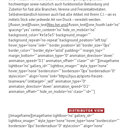
hochwertiger sowie natürlich auch funktioneller Bekleidung und
Zubehör für fast alle Branchen, Vereine und Freizeitaktivitäten.
Selbstverständlich können auch fast alle Artikel mit Ihrem C.I. – sei es
mittels Stick oder jedwede Art von Druck – veredelt werden.
[/fusion_text][fusion_text]
Neu bei uns:
[/fusion_text][one_fourth last=“no“
spacing=“yes“ center_content=“no“ hide_on_mobile=“no“
background_color=“#e5e5e5″ background_image=““
background_repeat=“no-repeat“ background_position=“left top“
hover_type=“none“ link=““ border_position=“all“ border_size=“0px“
border_color=““ border_style=“solid“ padding=““ margin_top=““
margin_bottom=““ animation_type=“0″ animation_direction=“down“
animation_speed=“0.1″ animation_offset=““ class=““ id=““][imageframe
lightbox=“no“ gallery_id=““ lightbox_image=““ style_type=“none“
hover_type=“none“ bordercolor=““ bordersize=“0px“ borderradius=“0″
stylecolor=““ align=“none“ link=“https://lijus.at/sports-freizeit-
teamware/“ linktarget=“_self“ animation_type=“0″
animation_direction=“down“ animation_speed=“0.1″
animation_offset=““ hide_on_mobile=“no“ class=““ id=““]
[/imageframe][imageframe lightbox=“no“ gallery_id=““
lightbox_image=““ style_type=“none“ hover_type=“none“ bordercolor=““
bordersize=“0px“ borderradius=“0″ stylecolor=““ align=“none“