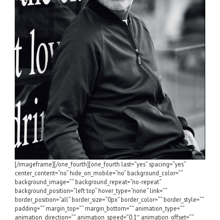
[/imageframe][/one_fourth][one_fourth last=“yes“ spacing=“yes“
center_content=“no“ hide_on_mobile=“no“ background_color=““
background_image=““ background_repeat=“no-repeat“
background_position=“left top“ hover_type=“none“ link=““
border_position=“all“ border_size=“0px“ border_color=““ border_style=““
padding=““ margin_top=““ margin_bottom=““ animation_type=““
animation_direction=““ animation_speed=“0.1″ animation_offset=““