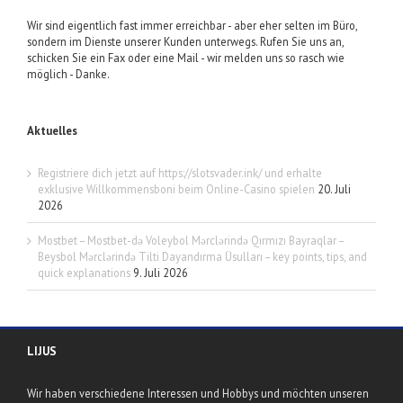
Wir sind eigentlich fast immer erreichbar - aber eher selten im Büro,
sondern im Dienste unserer Kunden unterwegs. Rufen Sie uns an,
schicken Sie ein Fax oder eine Mail - wir melden uns so rasch wie
möglich - Danke.
Aktuelles
Registriere dich jetzt auf https://slotsvader.ink/ und erhalte
exklusive Willkommensboni beim Online-Casino spielen
20. Juli
2026
Mostbet – Mostbet-də Voleybol Mərclərində Qırmızı Bayraqlar –
Beysbol Mərclərində Tilti Dayandırma Üsulları – key points, tips, and
quick explanations
9. Juli 2026
LIJUS
Wir haben verschiedene Interessen und Hobbys und möchten unseren