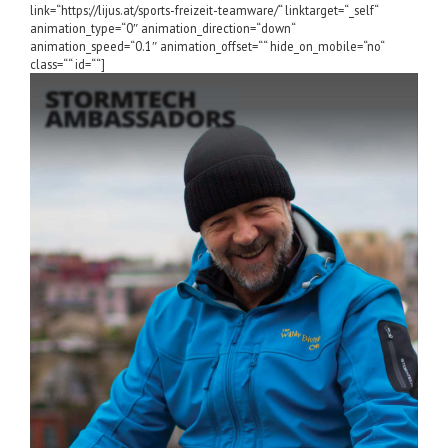
link=“https://lijus.at/sports-freizeit-teamware/“ linktarget=“_self“
animation_type=“0″ animation_direction=“down“
animation_speed=“0.1″ animation_offset=““ hide_on_mobile=“no“
class=““ id=““]