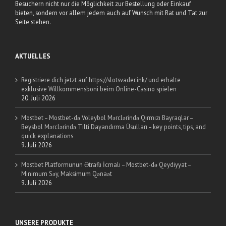
Besuchern nicht nur die Möglichkeit zur Bestellung oder Einkauf
bieten, sondern vor allem jedem auch auf Wunsch mit Rat und Tat zur
Seite stehen.
AKTUELLES
Registriere dich jetzt auf https://slotsvader.ink/ und erhalte
exklusive Willkommensboni beim Online-Casino spielen
20. Juli 2026
Mostbet – Mostbet-də Voleybol Mərclərində Qırmızı Bayraqlar –
Beysbol Mərclərində Tilti Dayandırma Üsulları – key points, tips, and
quick explanations
9. Juli 2026
Mostbet Platformunun Ətraflı İcmalı – Mostbet-də Qeydiyyat –
Minimum Səy, Maksimum Qənaət
9. Juli 2026
UNSERE PRODUKTE