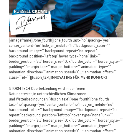
[/imageframe][/one_fourth][one_fourth last=“no“ spacing=“yes“
center_content=“no“ hide_on_mobile=“no“ background_color=““
background_image=““ background_repeat=“no-repeat“
background_position=“left top“ hover_type=“none“ link=““
border_position=“all“ border_size=“0px“ border_color=““ border_style=““
padding=““ margin_top=““ margin_bottom=““ animation_type=““
animation_direction=““ animation_speed=“0.1″ animation_offset=““
class=““ id=““][fusion_text]
INNOVATING FÜR MEHR KOMFORT
STORMTECH Oberbekleidung wird in der freien
Natur getestet, in unterschiedlichen Klimazonen
und Wetterbedingungen.[/fusion_text][/one_fourth][one_fourth
last=“no“ spacing=“yes“ center_content=“no“ hide_on_mobile=“no“
background_color=““ background_image=““ background_repeat=“no-
repeat“ background_position=“left top“ hover_type=“none“ link=““
border_position=“all“ border_size=“0px“ border_color=““ border_style=““
padding=““ margin_top=““ margin_bottom=““ animation_type=““
animation_direction=““ animation_speed=“0.1″ animation_offset=““